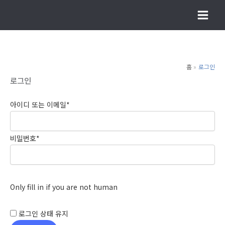
콘
텐
츠
로
건
홈
로그인
너
로그인
뛰
기
아이디 또는 이메일
*
비밀번호
*
Only fill in if you are not human
로그인 상태 유지