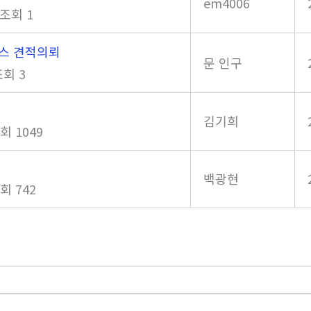
em4006
조회 1
스 견적의뢰
문 인구
조회 3
김기희
회 1049
백광현
회 742