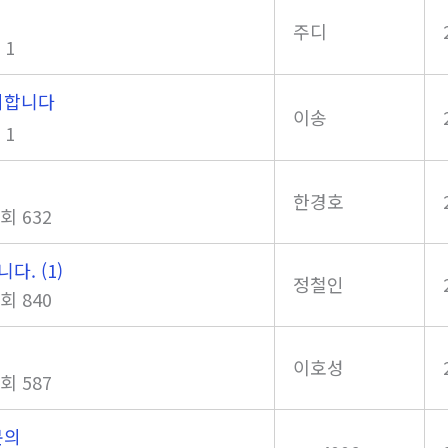
주디
 1
의합니다
이송
 1
한경호
회 632
합니다.
(1)
정철인
회 840
이호성
회 587
문의