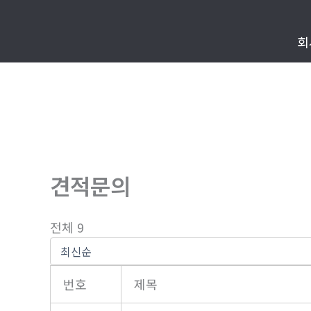
콘
텐
회
츠
로
건
너
뛰
기
견적문의
전체 9
번호
제목